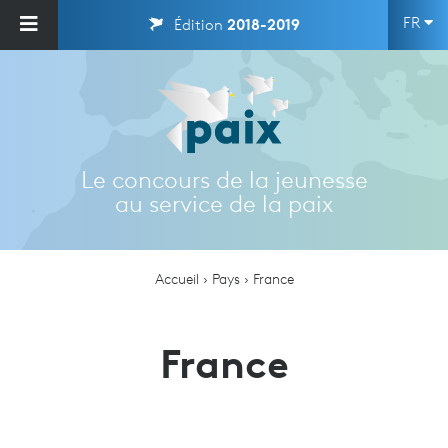
FR
Édition
2018-2019
Le concours de la jeunesse
au service de la paix
Accueil
Pays
France
France