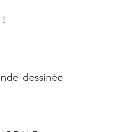
 !
ande-dessinée