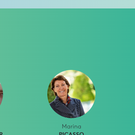
Marina
R
PICASSO