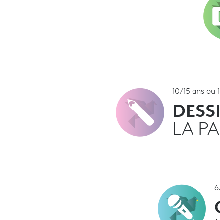
10/15 ans ou 
DESS
LA PA
6