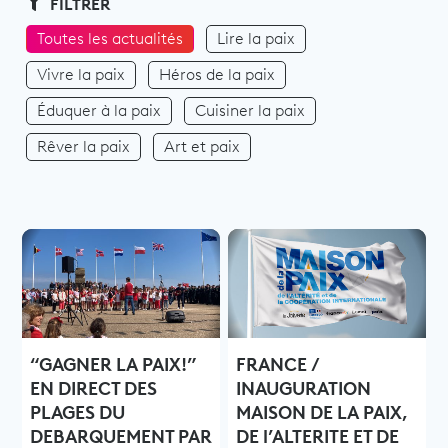
FILTRER
Toutes les actualités
Lire la paix
Vivre la paix
Héros de la paix
Éduquer à la paix
Cuisiner la paix
Rêver la paix
Art et paix
“GAGNER LA PAIX!”
FRANCE /
EN DIRECT DES
INAUGURATION
PLAGES DU
MAISON DE LA PAIX,
DEBARQUEMENT PAR
DE l’ALTERITE ET DE