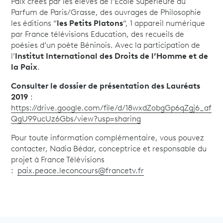
Paix créés par les élèves de l’Ecole Supérieure du
Parfum de Paris/Grasse, des ouvrages de Philosophie
les éditions “
les Petits Platons
“, 1 appareil numérique
par France télévisions Education, des recueils de
poésies d’un poète Béninois. Avec la participation de
l’
Institut International des Droits de l’Homme et de
la Paix
.
Consulter le dossier de présentation des Lauréats
2019
:
https://drive.google.com/file/d/18wxdZobgGp6qZgj6_af
QgU99ucUz6Gbs/view?usp=sharing
Pour toute information complémentaire, vous pouvez
contacter, Nadia Bédar, conceptrice et responsable du
projet à France Télévisions
:
paix.peace.leconcours@francetv.fr