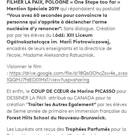
FILMER LA PAIX, POLOGNE « One Stape too far »
Mention Spéciale 2019
qui répondaient au postulat
“Vous avez 60 secondes pour convaincre la
personne qui s’apprête à déclencher l’arme
nucléaire d’y renoncer”.
Sans dialogue. Création
par par les élèves du Ł
ódź: XIII Liceum
Ogólnokształcące im
.
Marii Piotrowiczowej,
encadrés de leurs enseignants et la directrice de
l’école, Madame Aleksandra Ratuszniak.
Visionner le film
:
https://drive.google.com/file/d/18QsGOhcZsw4e_svso
1QQMJ7fdED01MsT/view?usp=sharing
Et enfin, le
COUP DE CŒUR de Marina PICASSO
pour
DESSINER LA PAIX attribué au CANADA pour la
création “
Traiter les Autres Egalement”
par les élèves
de 5eme année de primaire en immersion française du
Forest Hills School du Nouveau-Brunswick.
Les Lauréats ont reçus des
Trophées Parfumés
pour la