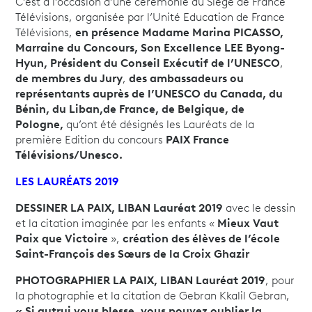
C’est à l’occasion d’une cérémonie au Siège de France
Télévisions, organisée par l’Unité Education de France
Télévisions,
en présence Madame Marina PICASSO,
Marraine du Concours, Son Excellence LEE Byong-
Hyun, Président du Conseil Exécutif de l’UNESCO
,
de membres du Jury
,
des ambassadeurs ou
représentants auprès de l’UNESCO du Canada, du
Bénin, du Liban,de France, de Belgique, de
Pologne,
qu’ont été désignés les Lauréats de la
première Edition du concours
PAIX France
Télévisions/Unesco.
LES LAURÉATS 2019
DESSINER LA PAIX, LIBAN Lauréat 2019
avec le dessin
et la citation imaginée par les enfants «
Mieux Vaut
Paix que Victoire
»,
création des élèves de l’école
Saint-François des Sœurs de la Croix Ghazir
PHOTOGRAPHIER LA PAIX, LIBAN Lauréat 2019
, pour
la photographie et la citation de Gebran Kkalil Gebran,