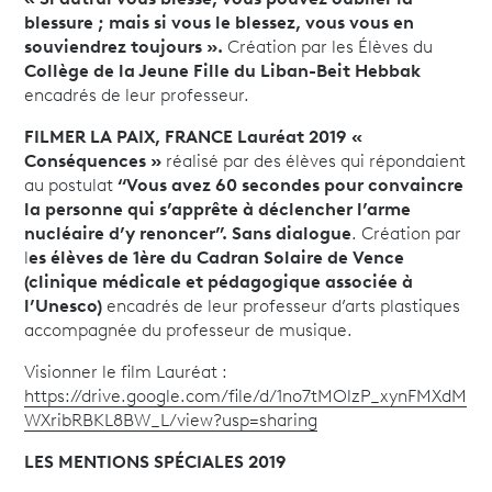
« Si autrui vous blesse, vous pouvez oublier la
blessure ; mais si vous le blessez, vous vous en
souviendrez toujours ».
Création par les Élèves du
Collège de la Jeune Fille du Liban-Beit Hebbak
encadrés de leur professeur.
FILMER LA PAIX, FRANCE Lauréat 2019
«
Conséquences »
réalisé par des élèves qui répondaient
au postulat
“Vous avez 60 secondes pour convaincre
la personne qui s’apprête à déclencher l’arme
nucléaire d’y renoncer”. Sans dialogue
. Création par
l
es élèves de 1ère du Cadran Solaire de Vence
(clinique médicale et pédagogique associée à
l’Unesco)
encadrés de leur professeur d’arts plastiques
accompagnée du professeur de musique.
Visionner le film Lauréat :
https://drive.google.com/file/d/1no7tMOlzP_xynFMXdM
WXribRBKL8BW_L/view?usp=sharing
LES MENTIONS SPÉCIALES 2019