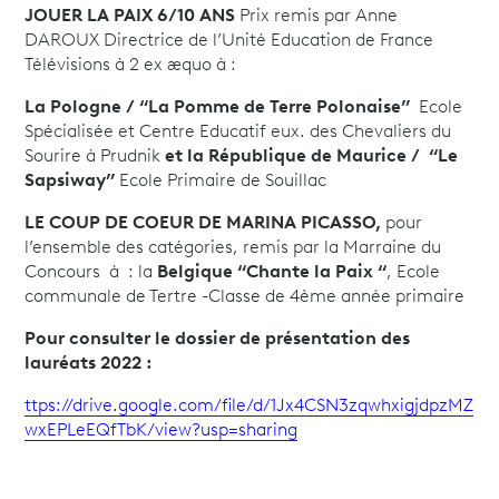
JOUER LA PAIX 6/10 ANS
Prix remis par Anne
DAROUX Directrice de l’Unité Education de France
Télévisions à 2 ex æquo à :
La Pologne / “La Pomme de Terre Polonaise”
Ecole
Spécialisée et Centre Educatif eux. des Chevaliers du
Sourire à Prudnik
et
la
République de Maurice / “Le
Sapsiway”
Ecole Primaire de Souillac
LE COUP DE COEUR DE MARINA PICASSO,
pour
l’ensemble des catégories, remis par la Marraine du
Concours à : la
Belgique “Chante la Paix “
, Ecole
communale de Tertre -Classe de 4ème année primaire
Pour consulter le dossier de présentation des
lauréats 2022 :
ttps://drive.google.com/file/d/1Jx4CSN3zqwhxigjdpzMZ
wxEPLeEQfTbK/view?usp=sharing