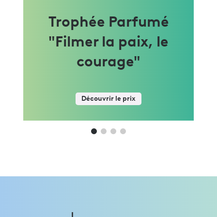
Trophée Parfumé
a
"Filmer la paix, le
ue
courage"
Découvrir le prix